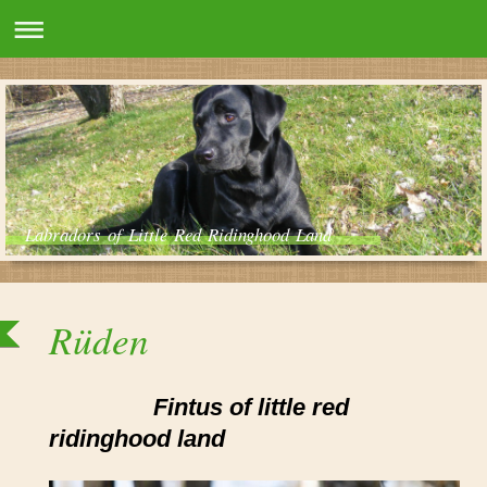
Labradors of Little Red Ridinghood Land
Rüden
Fintus of little red
ridinghood land